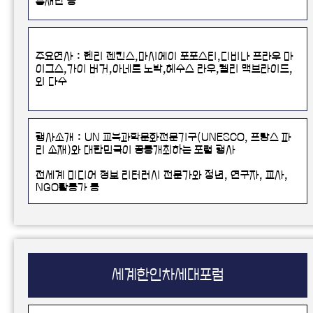
흥재단 등
주요연사 : 헨리 젠킨스,마시에이 포포스티,디비나 프라우 마
이그스,가이 버거,아네트 노박,헤수스 라우,켈리 맥브라이드,
외 다수
행사소개 : UN 교육과학문화전문기구(UNESCO, 프랑스 파
리 소재)와 대한민국이 공동개최하는 포럼 행사
전세계 미디어 정보 리터러시 전문가와 청년, 연구자, 교사,
NGO활동가 등
다양한 주체가 참여하는 포럼
세계한인차세대포럼