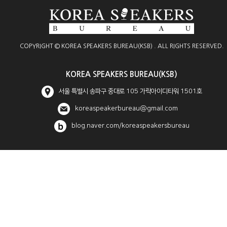
COPYRIGHT © KOREA SPEAKERS BUREAU(KSB) . ALL RIGHTS RESERVED.
KOREA SPEAKERS BUREAU(KSB)
서울 특별시 송파구 중대로 105 가락아이디타워 1501호
koreaspeakerbureau@gmail.com
blog.naver.com/koreaspeakersbureau