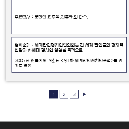
주요연사 : 문정인,전후석,김홍규,외 다수,
행사소개 : 세계한인정치인협의회는 전 세계 한인들의 정치력
신장과 차세대 정치인 양성을 목적으로
2007년 서울에서 개최된 <제1차 세계한인정치인포럼>을 계
기로 결성
한인 정치인 간 네트워킹 강화를 위해 세계한인정치인협의회
가 주최하는 <세계한인정치인포럼>은
2009년 제3차 대회 이후 6년만인 2015년에 재개되어 매년
▶
1
2
3
개최되는 포럼