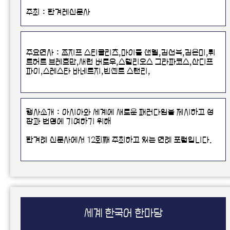
주최 : 한겨레신문사
주요연사 : 조지프 스티글리츠,마이클 샌델,김선욱,김은미,뤼
트허르 브레흐만,새런 버로우,스텔리오스 그라파코스,산디프
파이,스레스타 바네르지,빈센트 스탠리,
행사소개 : 아시아와 세계에 새로운 패러다임을 제시하고 성
장과 번영에 기여하기 위해
한겨례 신문사에서 12회째 주최하고 있는 연례 포럼입니다.
해를 거듭하며 세계적인 석학, 정부 관료 및 정치 지도자, 시민
사회 활동가, 기업인,
시민사회의 멘토 및 청년들이 함께 지혜를 모으고 협력을 모색
하는 지식네트워크의 허브역할을 하고 있는 포럼입니다.
세계 한국어 한마당